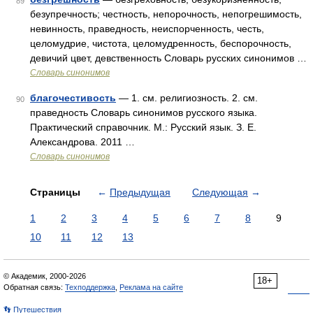
89
безупречность; честность, непорочность, непогрешимость,
невинность, праведность, неиспорченность, честь,
целомудрие, чистота, целомудренность, беспорочность,
девичий цвет, девственность Словарь русских синонимов …
Словарь синонимов
благочестивость
— 1. см. религиозность. 2. см.
90
праведность Словарь синонимов русского языка.
Практический справочник. М.: Русский язык. З. Е.
Александрова. 2011 …
Словарь синонимов
Страницы
←
Предыдущая
Следующая
→
1
2
3
4
5
6
7
8
9
10
11
12
13
© Академик, 2000-2026
18+
Обратная связь:
Техподдержка
,
Реклама на сайте
👣 Путешествия