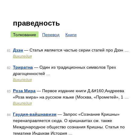
праведность
Толкование
Перевод
Книги
Дзэн
— Cтатья является частью серии статей про Дзэн …
81
Википедия
Триратна
— Один из традиционных символов Трех
82
драгоценностей …
Википедия
Роза Мира
— Первое издание книги Д.&#160;Андреева
83
«Роза мира» на русском языке (Москва, «Прометей», 1 …
Википедия
Гаудия-вайшнавизм
— Запрос «Сознание Кришны»
84
перенаправляется сюда. О кришнаитах см. также
Международное общество сознания Кришны. Статья по
тематике Индуизм История …