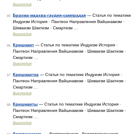
Википедия
Брахма-мадхва-гаудия-сампрадая
— Статья по тематике
85
Индуизм История · Пантеон Направления Вайшнавизм ·
Шиваизм Шактизм · Смартизм …
Википедия
Кришнаит
— Статья по тематике Индуизм История ·
86
Пантеон Направления Вайшнавизм · Шиваизм Шактизм ·
Смартизм …
Википедия
Кришнаитка
— Статья по тематике Индуизм История ·
87
Пантеон Направления Вайшнавизм · Шиваизм Шактизм ·
Смартизм …
Википедия
Кришнаиты
— Статья по тематике Индуизм История ·
88
Пантеон Направления Вайшнавизм · Шиваизм Шактизм ·
Смартизм …
Википедия
безгрешность
— безгреховность, безукоризненность,